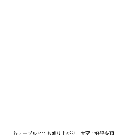
各テーブルとても盛り上がり、大変ご好評を頂