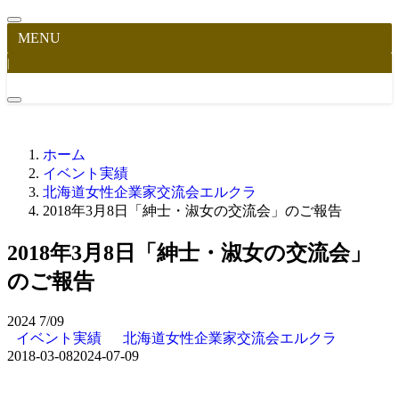
MENU
|
ホーム
イベント実績
北海道女性企業家交流会エルクラ
2018年3月8日「紳士・淑女の交流会」のご報告
2018年3月8日「紳士・淑女の交流会」
のご報告
2024
7/09
イベント実績
北海道女性企業家交流会エルクラ
2018-03-08
2024-07-09