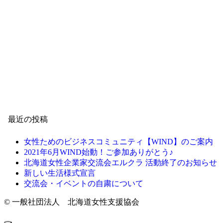
最近の投稿
女性ためのビジネスコミュニティ【WIND】のご案内
2021年6月WIND始動！ご参加ありがとう♪
北海道女性企業家交流会エルクラ 活動終了のお知らせ
新しい生活様式宣言
交流会・イベントの自粛について
©
一般社団法人 北海道女性支援協会